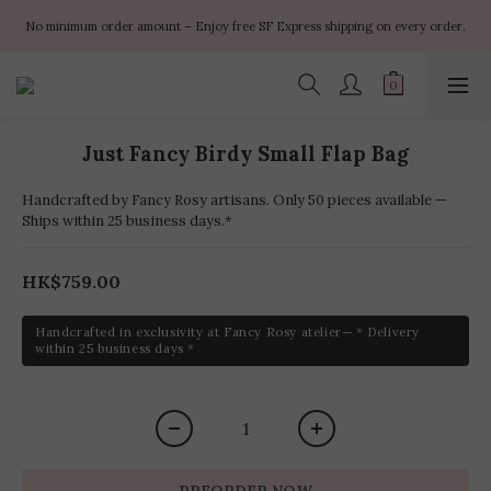
✨ $100 off orders over $899  🌸 $400 off orders over $1499  ✨ $450 off 
No minimum order amount – Enjoy free SF Express shipping on every order.
orders over $1999
✨ $100 off orders over $899  🌸 $400 off orders over $1499  ✨ $450 off 
orders over $1999
Just Fancy Birdy Small Flap Bag
Handcrafted by Fancy Rosy artisans. Only 50 pieces available —
Ships within 25 business days.*
HK$759.00
Handcrafted in exclusivity at Fancy Rosy atelier— * Delivery
within 25 business days *