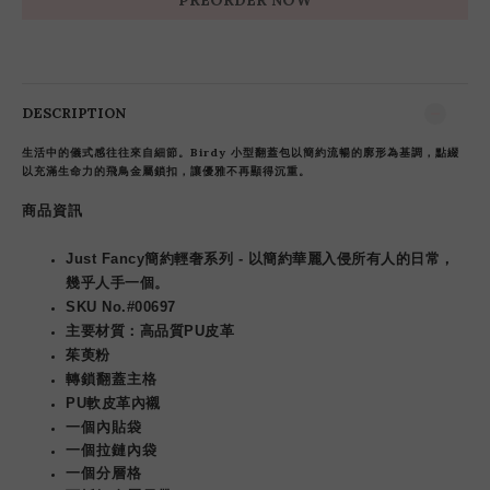
PREORDER NOW
DESCRIPTION
生活中的儀式感往往來自細節。Birdy 小型翻蓋包以簡約流暢的廓形為基調，點綴
以充滿生命力的飛鳥金屬鎖扣，讓優雅不再顯得沉重。
商品資訊
Just Fancy簡約輕奢系列 - 以簡約華麗入侵所有人的日常，
幾乎人手一個。
SKU No.#00697
主要材質：高品質PU皮革
茱萸粉
轉鎖翻蓋主格
PU軟皮革內襯
一個內貼袋
一個拉鏈內袋
一個分層格