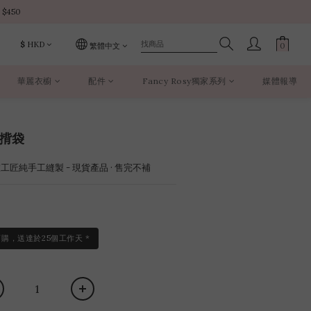
 $450 
 $450 
$
HKD
繁體中文
華麗衣櫥
配件
Fancy Rosy獨家系列
媒體報導
 $450 
側揹袋
作室工匠純手工縫製 - 現貨產品 · 售完不補
訂購，送達於25個工作天 *