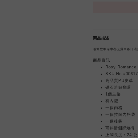
商品描述
喺繁忙準備中都充滿🌷春日浪
商品
資訊
Rosy Roman
SKU No.#0061
高品質PU皮革
磁石迫鈕翻蓋
1個
主
格
有內襯
一個內格
鏈
內格袋
一個拉
袋
一個
後
可
斜揹側
揹短揹
上闊長度：24 