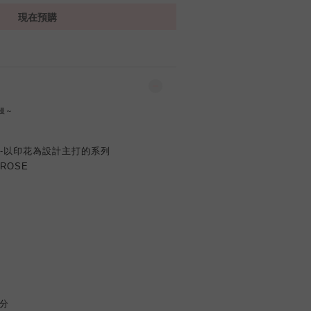
現在預購
漫～
ce -以印花為設計主打的系列
7ROSE
公分