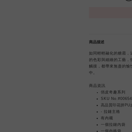
商品描述
如同輕輕融化的糖霜，這款“
的色彩與細緻的工藝，
觸摸，都帶來無盡的愉
中。
商品資訊
俏皮奇趣系列
SKU No.#00654
高品質印花拼PU
- 拉鏈主格
有內襯
一個拉鏈內袋
一個內格袋