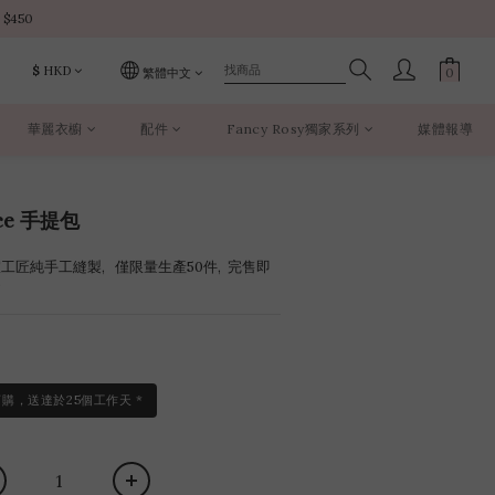
 $450 
 $450 
$
HKD
繁體中文
華麗衣櫥
配件
Fancy Rosy獨家系列
媒體報導
 $450 
nce 手提包
室工匠純手工縫製,   僅限量生產50件,  完售即
*
訂購，送達於25個工作天 *