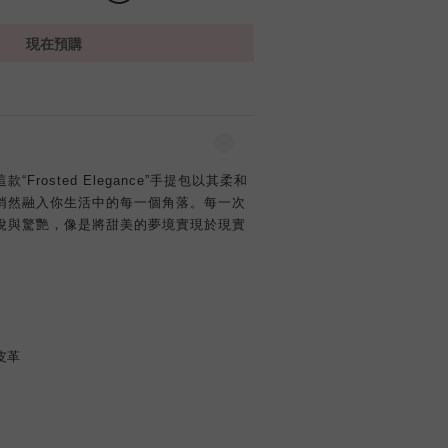
現在預購
Frosted Elegance”手提包以其柔和
悄然融入你生活中的每一個角落。每一次
悅與驚艷，像是將甜美的夢境實現於現實
皮革