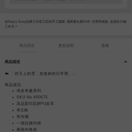
由Fancy Rosy品牌工作室工匠純手工縫製, 僅限量生產50件, 完售即絕版. 送達於25個
工作天 *
商品描述
更多說明
推薦
商品描述
☁️ 「把天上的雲，放進妳的日常裡。」
商品資訊
俏皮奇趣系列
SKU No.#00675
高品質印花拼PU皮革
單主格
有內襯
一個拉鏈內袋
兩個內格袋