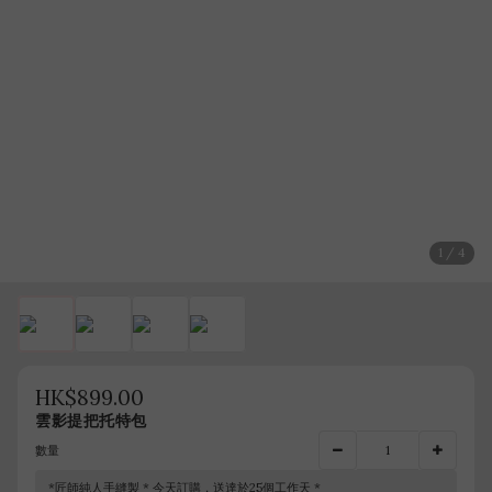
1 / 4
HK$899.00
雲影提把托特包
數量
*匠師純人手縫製 * 今天訂購，送達於25個工作天 *