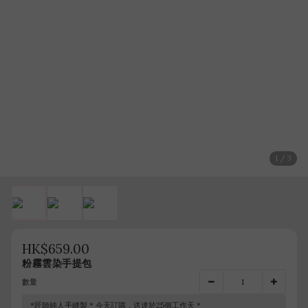
1 / 3
HK$659.00
粉霧雲染手提包
數量
*匠師純人手縫製 * 今天訂購，送達於25個工作天 *