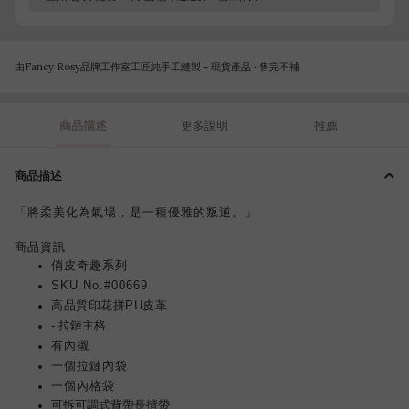
由Fancy Rosy品牌工作室工匠純手工縫製 - 現貨產品 · 售完不補
商品描述
更多說明
推薦
商品描述
「將柔美化為氣場，是一種優雅的叛逆。」
商品資訊
俏皮奇趣系列
SKU No.#00669
高品質印花拼PU皮革
- 拉鏈主格
有內襯
一個拉鏈內袋
一個內格袋
可拆可
調
式背帶
長揹帶