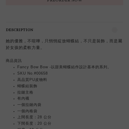
PREORDER NOW
DESCRIPTION
她的優雅，不喧嘩，只悄悄綻放蝴蝶結，不只是裝飾，而是屬
於女孩的柔軟力量。
商品
資訊
Fancy Bow Bow -以甜美蝴蝶結作設計基本的系列。
SKU No.#00658
高品質PU皮物料
蝴蝶結裝飾
拉鏈主格
有內襯
一個拉鏈內袋
一個內格袋
上闊長度：28 公分
下闊長度：20 公分