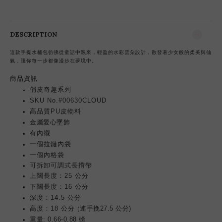
DESCRIPTION
這款手提水桶包彷彿從童話中飄來，輕盈的水彩雲朵設計，散發著少女般的柔美與仙
氣，讓你每一步都像漫步在夢境中。
商品
資訊
俏皮奇趣系列
SKU No.#00630CLOUD
高品質PU皮物料
金屬愛心
墜飾
有內襯
一個拉鏈內袋
一個內格袋
可
調
式
長揹帶
可拆卸
上闊長度：25 公分
下闊長度：16 公分
深度：14.5 公分
高度：18 公分
連手挽27.5 公分)
(
重量: 0.66-0.88 磅