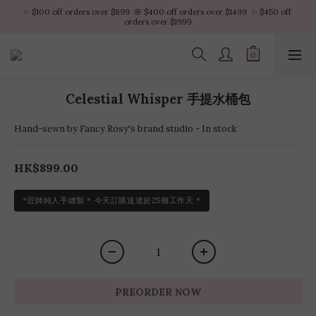
✨ $100 off orders over $899  🌸 $400 off orders over $1499  ✨ $450 off 
✨ $100 off orders over $899  🌸 $400 off orders over $1499  ✨ $450 off 
orders over $1999
orders over $1999
VIP Platinum members enjoy 10% discount all year
No minimum order amount – Enjoy free SF Express shipping on every order.
Celestial Whisper 手提水桶包
✨ $100 off orders over $899  🌸 $400 off orders over $1499  ✨ $450 off 
orders over $1999
Hand-sewn by Fancy Rosy's brand studio - In stock
HK$899.00
*匠師純人手縫製 * 今天訂購送達於25個工作天 *
PREORDER NOW