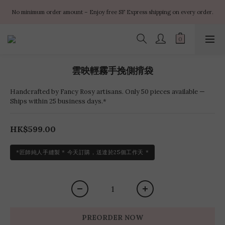
✨ $100 off orders over $899  🌸 $400 off orders over $1499  ✨ $450 off 
No minimum order amount – Enjoy free SF Express shipping on every order.
orders over $1999
✨ $100 off orders over $899  🌸 $400 off orders over $1499  ✨ $450 off 
orders over $1999
雲映輕霧手挽側揹袋
Handcrafted by Fancy Rosy artisans. Only 50 pieces available —
Ships within 25 business days.*
HK$599.00
*匠師純人手縫製 * 今天訂購，送達於25個工作天 *
PREORDER NOW