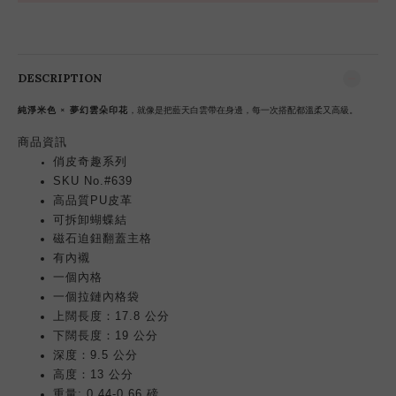
DESCRIPTION
純淨米色 × 夢幻雲朵印花
，就像是把藍天白雲帶在身邊，每一次搭配都溫柔又高級。
商品
資訊
俏皮奇趣系列
SKU No.#639
高品質PU皮革
可拆卸蝴蝶結
磁石迫鈕翻蓋
主格
有內襯
一個內格
鏈
內格袋
一個拉
上闊長度：17.8 公分
下闊長度：19 公分
深度：9.5 公分
高度：13 公分
重量: 0.44-0.66 磅